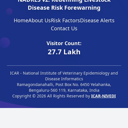
i
L
.
2
s
Disease Risk Forewarning
A
4
8
k
A
9
,
p
Home
About Us
Risk Factors
Disease Alerts
N
%
2
r
D
A
Contact Us
8
e
P
c
2
d
U
c
S
i
Visitor Count:
D
u
M
c
27.7 Lakh
U
r
S
t
C
a
a
e
H
c
l
d
E
y
e
f
ICAR - National Institute of Veterinary Epidemiology and
R
.
r
o
Disease Informatics
R
t
r
Ramagondanahalli, Post Box No. 6450 Yelahanka,
S
Y
s
Bengaluru-560 119, Karnataka, India
M
&
.
s
Copyright ©
2026
All Rights Reserved by
ICAR-NIVEDI
i
G
e
C
z
P
n
l
o
o
t
a
r
x
.
s
a
–
D
s
m
2